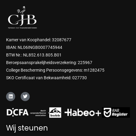
Kamer van Koophandel: 32087677
IBAN: NL06INGB0007745944
BTW Nr.: NL852.613.805.B01
Beroepsaansprakelijheidsverzekering: 225967
College Bescherming Persoonsgegevens: m1282475
SKO Certificaat van Bekwaamheid: 027730
L
T
i
w
n
i
k
t
e
t
d
e
i
r
n
Wij steunen