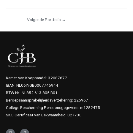
Volgende Portfolio
→
Kamer van Koophandel: 32087677
IBAN: NL06INGB0007745944
BTW Nr.: NL852.613.805.B01
Beroepsaansprakelijheidsverzekering: 225967
College Bescherming Persoonsgegevens: m1282475
SKO Certificaat van Bekwaamheid: 027730
L
T