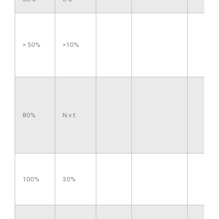
> 50%
>10%
80%
N.v.t.
100%
30%