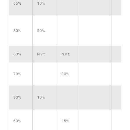
65%
10%
80%
50%
60%
N.v.t.
N.v.t.
70%
30%
90%
10%
60%
15%