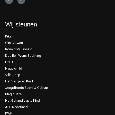
i
w
n
i
k
t
e
t
d
e
i
r
Wij steunen
n
Kika
CliniClowns
Ronald MCDonald
Doe Een Wens Stichting
UNICEF
Happychild
Villa Joep
Het Vergeten Kind
Jeugdfonds Sport & Cultuur
MagicCare
Het Gehandicapte Kind
ALS Nederland
KWF