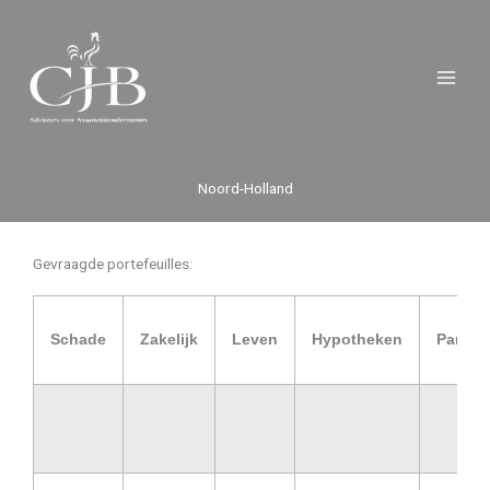
Ga
naar
de
inhoud
Noord-Holland
Gevraagde portefeuilles:
Schade
Zakelijk
Leven
Hypotheken
Particu