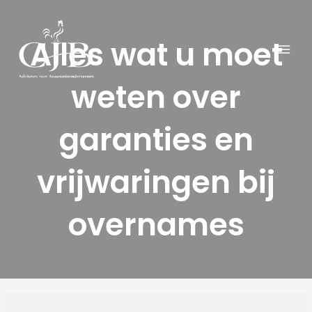
Ga
naar
Alles wat u moet
de
inhoud
weten over
garanties en
vrijwaringen bij
overnames