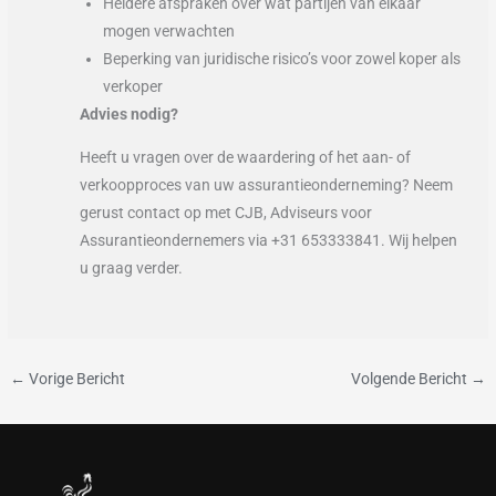
Heldere afspraken over wat partijen van elkaar
mogen verwachten
Beperking van juridische risico’s voor zowel koper als
verkoper
Advies nodig?
Heeft u vragen over de waardering of het aan- of
verkoopproces van uw assurantieonderneming? Neem
gerust contact op met CJB, Adviseurs voor
Assurantieondernemers via +31 653333841. Wij helpen
u graag verder.
←
Vorige Bericht
Volgende Bericht
→