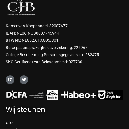
Kamer van Koophandel: 32087677
IBAN: NL06INGB0007745944
BTW Nr.: NL852.613.805.B01
Beroepsaansprakelijheidsverzekering: 225967
College Bescherming Persoonsgegevens: m1282475
SKO Certificaat van Bekwaamheid: 027730
L
T
i
w
n
i
k
t
e
t
d
e
i
r
n
Wij steunen
Kika