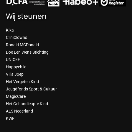
e
t
d
e
i
r
n
Wij steunen
Kika
CliniClowns
Ronald MCDonald
Doe Een Wens Stichting
UNICEF
Happychild
Villa Joep
Het Vergeten Kind
Jeugdfonds Sport & Cultuur
MagicCare
Het Gehandicapte Kind
ALS Nederland
KWF