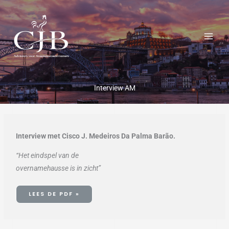
Ga
naar
de
inhoud
Interview AM
Interview met Cisco J. Medeiros Da Palma Barão.
“Het eindspel van de
overnamehausse is in zicht”
LEES DE PDF »