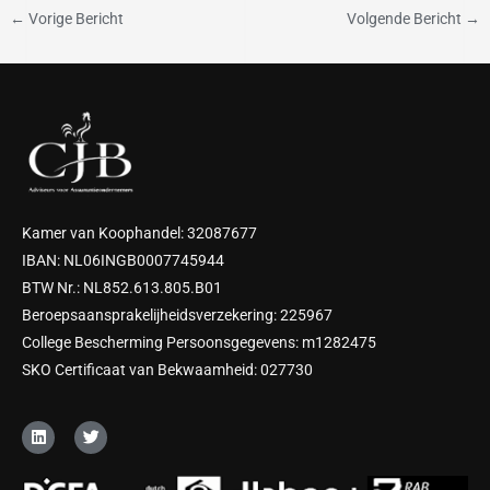
←
Vorige Bericht
Volgende Bericht
→
Kamer van Koophandel: 32087677
IBAN: NL06INGB0007745944
BTW Nr.: NL852.613.805.B01
Beroepsaansprakelijheidsverzekering: 225967
College Bescherming Persoonsgegevens: m1282475
SKO Certificaat van Bekwaamheid: 027730
L
T
i
w
n
i
k
t