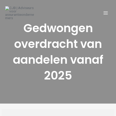
Ga
naar
de
inhoud
Gedwongen
overdracht van
aandelen vanaf
2025