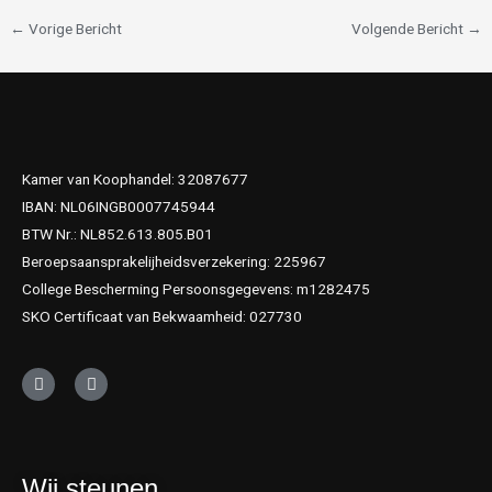
←
Vorige Bericht
Volgende Bericht
→
Kamer van Koophandel: 32087677
IBAN: NL06INGB0007745944
BTW Nr.: NL852.613.805.B01
Beroepsaansprakelijheidsverzekering: 225967
College Bescherming Persoonsgegevens: m1282475
SKO Certificaat van Bekwaamheid: 027730
L
T
i
w
n
i
k
t
e
t
d
e
i
r
Wij steunen
n